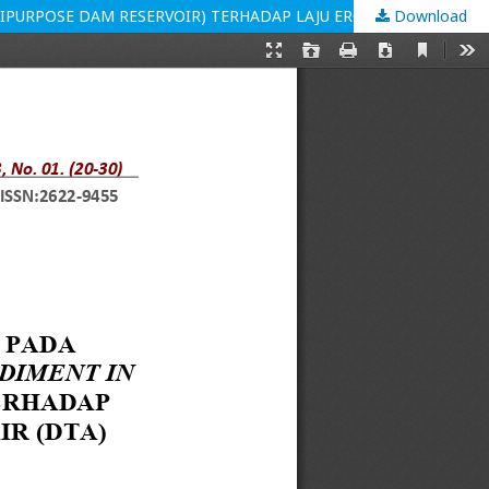
Download
PENGARUH KEGIATAN KONSERVASI LAHAN PADA KEGIATAN CSWMDR (COUNTERMEASURE FOR SEDIMENT IN WONOGIRI MULTIPURPOSE DAM RESERVOIR) TERHADAP LAJU EROSI LAHAN DI DAERAH TANGKAPAN AIR (DTA) WADUK WONOGIRI